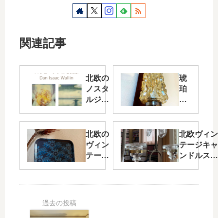
関連記事
北欧の
琥
ノスタ
珀
ルジッ
色
クなア
の
ートポ
ガ
スター
ラ
北欧の
北欧ヴィン
vol.1～
ス
ヴィン
テージキャ
スウェ
と
テージ
ンドルスタ
ーデン
チ
デザイ
ンド
の写真
ー
ンを白
~Bertil
家:Dan
ク
樺トレ
Vallien（ﾊ
Isaac
の
ーに! ～
ｰﾃｨﾙ･ｳﾞｧﾘｰ
Wallin
壁
スウェ
ﾝ）~
～
付