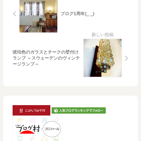
ーデ
け
ン：
ラ
ブログ1周年(_ _)
Opto
ン
Dessign
プ
社 リサ
～
ラーソ
ス
ン～
ウ
琥珀色のガラスとチークの壁付け
ェ
ランプ ～スウェーデンのヴィンテ
ー
ージランプ～
デ
ン
の
ヴ
ィ
ン
テ
ー
ジ
ラ
ン