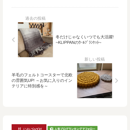
鍮
社(フィッ
のｳｰﾙﾌﾞﾗﾝｹ
タリ
の
ギオ)～
ｯﾄ~
な白
キ
いキ
ャ
ツネ
ン
の北
ド
欧イ
冬だけじゃなくいつでも大活躍!
ル
ンテ
~KLIPPANのｳｰﾙﾌﾞﾗﾝｹｯﾄ~
ス
リア
タ
～リ
ン
サ
ド
ラー
～
ソ
羊毛のフェルトコースターで北欧
ス
ン：
の雰囲気UP! ～お気に入りのイン
ウ
雪の
テリアに特別感を～
ェ
中の
ー
フォ
デ
ック
ン
ス～
製
の
ヴ