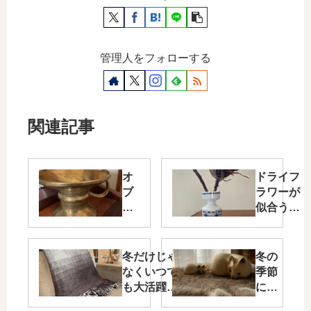
管理人をフォローする
関連記事
オ
ドライフ
ブ
ラワーが
ジ
似合うモ
ェ
ノトーン
の
のフラワ
よ
ーベース
冬だけじゃ
冬の
う
～ノルウ
なくいつで
季節
な
ェ
も大活躍!
にも
真
ー:Figgjo
~KLIPPAN
ピッ